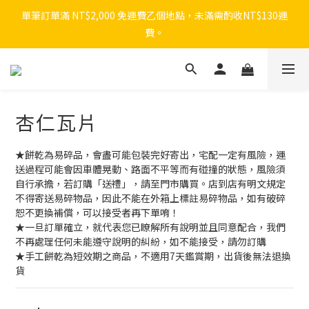
單筆訂單滿 NT$2,000 免運費乙個地點，未滿需酌收NT$130運
費。
杏仁瓦片
★餅乾為易碎品，會盡可能包裝完好寄出，宅配一定有風險，運
送過程可能會因車體晃動、路面不平等而有碰撞的狀態，風險須
自行承擔，若訂購「送禮」，請至門市購買。店到店有明文規定
不得寄送易碎物品，因此不能在外箱上標註易碎物品，如有破碎
恕不更換補償，可以接受者再下單唷！
★一旦訂單確立，就代表您已瞭解所有說明並且同意配合，我們
不再處理任何未能遵守說明的糾紛，如不能接受，請勿訂購
★手工餅乾為短效期之商品，不適用7天鑑賞期，出貨後無法退換
貨