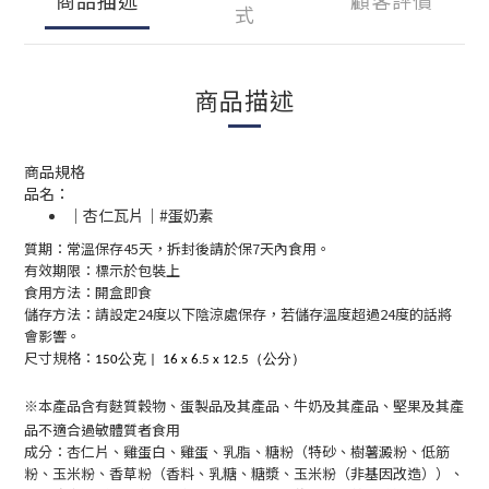
式
商品描述
商品規格
品名：
｜杏仁瓦片｜#蛋奶素
質期：常溫保存45天，拆封後請於保7天內食用。
有效期限：標示於包裝上
食用方法：開盒即食
儲存方法：請設定24度以下陰涼處保存，若儲存溫度超過24度的話將
會影響。
尺寸規格：
150公克 |
16 x 6.5 x 12.5（公分）
※
本產品含有麩質穀物、蛋製品及其產品、牛奶及其產品、堅果及其產
品不適合過敏體質者食用
成分：
杏仁片、雞蛋白、雞蛋、乳脂、糖粉（特砂、樹薯澱粉、低筋
粉、玉米粉、香草粉（香料、乳糖、糖漿、玉米粉（非基因改造））、