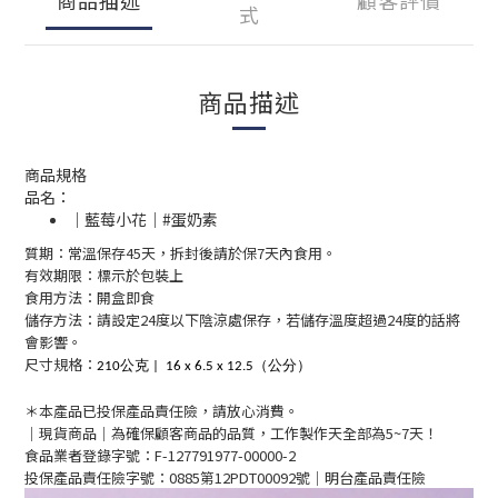
式
商品描述
商品規格
品名：
｜藍莓小花｜#蛋奶素
質期：常溫保存45天，拆封後請於保7天內食用。
有效期限：標示於包裝上
食用方法：開盒即食
儲存方法：請設定24度以下陰涼處保存，若儲存溫度超過24度的話將
會影響。
尺寸規格：
210公克 |
16 x 6.5 x 12.5（公分）
＊本產品已投保產品責任險，請放心消費。
｜現貨商品｜為確保顧客商品的品質，工作製作天全部為5~7天！
食品業者登錄字號：F-127791977-00000-2
投保產品責任險字號：0885第12PDT00092號｜
明台產品責任險