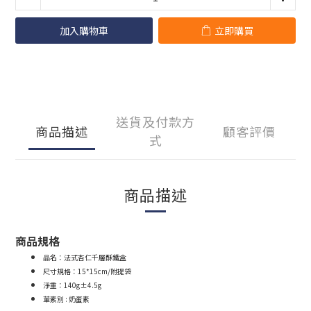
加入購物車
立即購買
送貨及付款方
商品描述
顧客評價
式
商品描述
商品規格
品名：
法式杏仁千層酥鐵盒
尺寸規格：
15*15cm/附提袋
淨重：
140g±4.5g
葷素別 : 奶蛋素