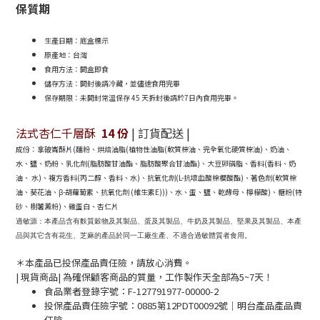
保質期
生產日期：底盒標示
原產地：台灣
食用方法：開盒即食
儲存方法：開封後請冷藏，並儘速食用完畢
保存期限：
未開封常溫保存 45 天拆封後請於7日內食用完畢。
法式杏仁千層酥
14 份
| 訂貨配送 |
成份
：
拿破崙酥片(麵粉、烘焙油脂(植物性油脂(軟質棕油、完全氧化硬質棕油)、奶油、
水、鹽、奶粉、乳化劑(脂肪酸甘油酯、脂肪酸聚合甘油酯)、大豆卵磷脂、香料(香料、奶
油、 水)、複方香料(丙二醇、香料、水)、抗氧化劑(L-抗壞血酸棕櫚酸酯)、著色劑(軟質棕
油、葵花油、β-胡蘿蔔素、抗氧化劑 (維生素E)))、水、蛋、鹽、乾酵母、檸檬酸)、糖粉(特
砂、樹薯澱粉)、雞蛋白、杏仁片
過敏源：
本產品含有麩質穀物及其製品、蛋及其製品、牛奶及其製品、堅果及其製品、本產
品與其它含有花生、芝麻的產品於同一工廠生產、不適合過敏體質者食用。
＊本產品已投保產品責任險，請放心消費。
| 現貨商品| 為確保顧客商品的質量，工作製作天全部為5~7天！
食品業者登錄字號：F-127791977-00000-2
投保產品責任險字號：0885第12PDT00092號｜明台產品產品責
任險