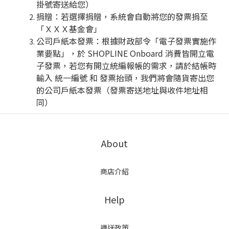
掛號寄送給您）
捐贈：若選擇捐贈，系統會自動將您的發票捐至
「ＸＸＸ基金會」
公司戶紙本發票：根據財政部令「電子發票實施作
業要點」，於 SHOPLINE Onboard 消費皆開立電
子發票，若您有開立統編報帳的需求，請於結帳時
輸入 統一編號 和 發票抬頭，我們將會隨貨寄出您
的公司戶紙本發票（發票寄送地址與收件地址相
同）
About
商店介紹
Help
運送政策