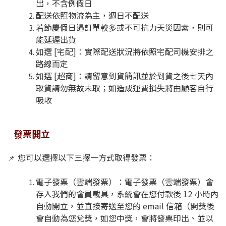
出，不含例假日
配送依照物流為主，週日不配送
若節慶假日遇訂單較多或不可抗力天災因素，則可
能延遲出貨
如選 [宅配]：實際配送狀況將依照宅配司機安排之
路線而定
如選 [超商]：請留意到貨簡訊並於到貨之後七天內
取貨請勿無故未取；如造成運費損失將由顧客自行
吸收
發票開立
您可以選擇以下三擇一方式取得發票：
📌
電子發票（雲端發票）：​電子發票（雲端發票）會
存入我們的會員載具，系統會在您付款後 12 小時內
自動開立，並直接寄送至您的 email 信箱（開獎後
會自動為您兌獎，如您中獎，會將發票印出、並以