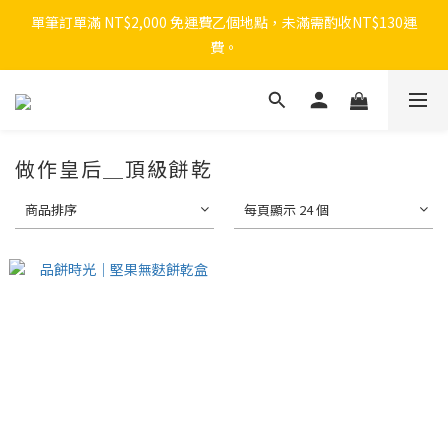
單筆訂單滿 NT$2,000 免運費乙個地點，未滿需酌收NT$130運
費。
做作皇后＿頂級餅乾
商品排序
每頁顯示 24 個