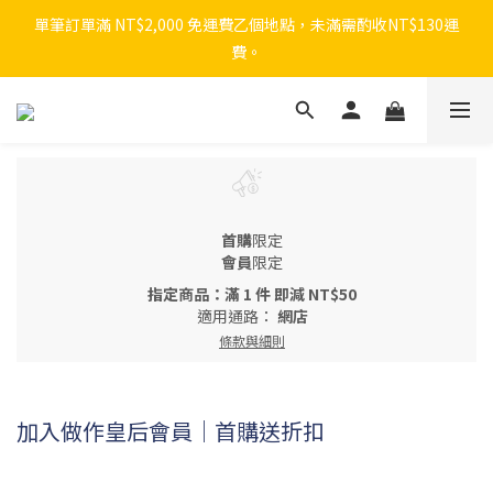
單筆訂單滿 NT$2,000 免運費乙個地點，未滿需酌收NT$130運
費。
首購
限定
會員
限定
指定商品：滿 1 件 即減 NT$50
適用通路：
網店
條款與細則
加入做作皇后會員｜首購送折扣